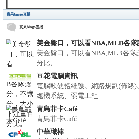
賓果bingo直播
聯
賓果bingo直播
美金盤口，可以看NBA,MLB各隊讓
美金盤口，可以看NBA,MLB各
分比。
豆花電腦資訊
電腦軟硬體維護、網路規劃(佈線
盟
總機系統、弱電工程
青鳥菲卡Café
青鳥菲卡Café
中華職棒