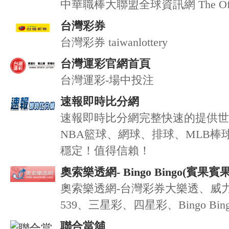
中華職棒大聯盟全球資訊網 The Officia
台灣彩券
台灣彩券 taiwanlottery
台灣運彩官網首頁
台灣運彩-場中投注
速報即時比分網
速報即時比分網完整快速的提供世
NBA籃球、網球、排球、MLB
穩定！值得信賴！
奧索樂透網- Bingo Bingo(賓果賓果) 
奧索樂透網-台灣彩券大樂透、威
539、三星彩、四星彩、Bingo B
聯合當舖