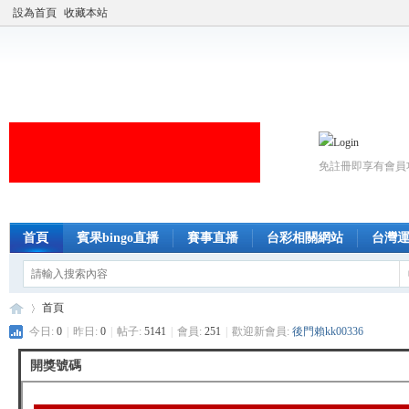
設為首頁
收藏本站
免註冊即享有會員
首頁
賓果bingo直播
賽事直播
台彩相關網站
台灣
冰球
籃球
美足
網球
足球
首頁
今日:
0
|
昨日:
0
|
帖子:
5141
|
會員:
251
|
歡迎新會員:
後門賴kk00336
開獎號碼
台
»